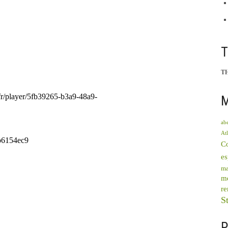
T
M
abe
Atl
C
e
ma
mé
re
St
P