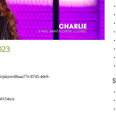
023
S