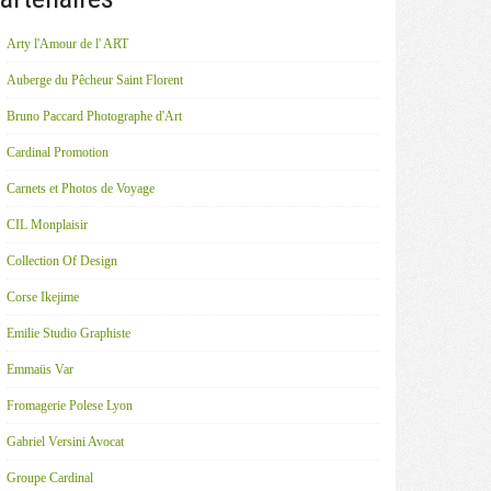
Arty l'Amour de l' ART
Auberge du Pêcheur Saint Florent
Bruno Paccard Photographe d'Art
Cardinal Promotion
Carnets et Photos de Voyage
CIL Monplaisir
Collection Of Design
Corse Ikejime
Emilie Studio Graphiste
Emmaüs Var
Fromagerie Polese Lyon
Gabriel Versini Avocat
Groupe Cardinal