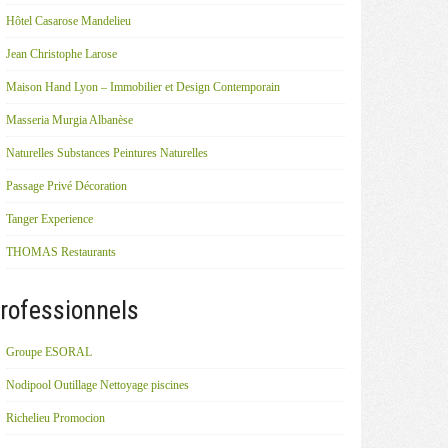
Hôtel Casarose Mandelieu
Jean Christophe Larose
Maison Hand Lyon – Immobilier et Design Contemporain
Masseria Murgia Albanèse
Naturelles Substances Peintures Naturelles
Passage Privé Décoration
Tanger Experience
THOMAS Restaurants
rofessionnels
Groupe ESORAL
Nodipool Outillage Nettoyage piscines
Richelieu Promocion