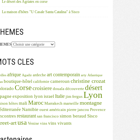
Le désert des Agriates en corse
La maison d'hôtes "U Casale Santa Catalina" à Sisco
THEMES
HEMES
OTS CLES
afrique
art contemporain
ardeche
illes
Agadir
arty
Atlantique
christine crozat
boutique-hôtel
cameroun
californie
as
désert
Corse
croisiere
olorado
douala
découverte
Lyon
Italie
spagne
exposition lyon
israel
jim fergus
Maroc
montagne
mali
ison hôtes
Marrakech
marseille
diterranée
Namibie
ouest américain
pierre jancou
Provence
restaurant
ncontres
simon beraud
Sisco
san francisco
usa
reet-art
vins vivants
Venise
vins
artenaires