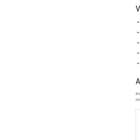
V
In
mi