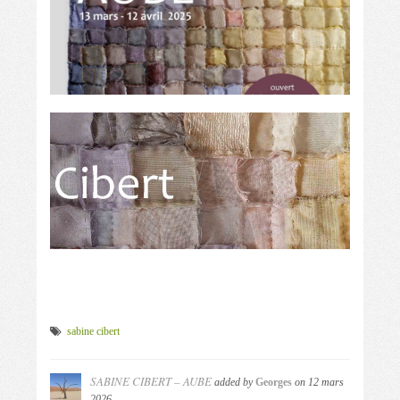
sabine cibert
SABINE CIBERT – AUBE
added by
Georges
on
12 mars
2026