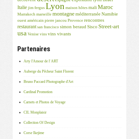
découverte
Lyon
Maroc
Italie
mali
jim fergus
maison hôtes
montagne
méditerranée
Namibie
Marrakech
marseille
rencontres
ouest américain
pierre jancou
Provence
Street-art
restaurant
simon beraud
Sisco
san francisco
usa
vins vivants
Venise
vins
Partenaires
Arty l'Amour de l' ART
Auberge du Pêcheur Saint Florent
Bruno Paccard Photographe d'Art
Cardinal Promotion
Carnets et Photos de Voyage
CIL Monplaisir
Collection Of Design
Corse Ikejime