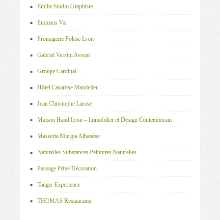
Emilie Studio Graphiste
Emmaüs Var
Fromagerie Polese Lyon
Gabriel Versini Avocat
Groupe Cardinal
Hôtel Casarose Mandelieu
Jean Christophe Larose
Maison Hand Lyon – Immobilier et Design Contemporain
Masseria Murgia Albanèse
Naturelles Substances Peintures Naturelles
Passage Privé Décoration
Tanger Experience
THOMAS Restaurants