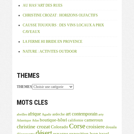
AU HAS’ART DES RUES
CHRISTINE CROZAT : HORIZONS OLFACTIFS
CAUSSE TOUJOURS : DES VINS LOCAUX A PRIX
CAVEAUX
LA FERME HI BRIDE EN PROVENCE
NATURE : ACTIVITES OUTDOOR
THEMES
THEMES
MOTS CLES
afrique
art contemporain
ardeche
abeilles
Agadir
arty
boutique-hôtel
cameroun
californie
Atlantique
Atlas
Corse
christine crozat
croisiere
Colorado
douala
désert
espagne
exposition lyon
israel