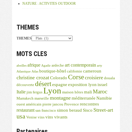
NATURE : ACTIVITES OUTDOOR
THEMES
THEMES
MOTS CLES
afrique
art contemporain
ardeche
abeilles
Agadir
arty
boutique-hôtel
cameroun
californie
Atlantique
Atlas
Corse
christine crozat
croisiere
Colorado
douala
désert
espagne
exposition lyon
israel
découverte
Lyon
Maroc
Italie
mali
jim fergus
maison hôtes
montagne
méditerranée
Namibie
Marrakech
marseille
rencontres
ouest américain
pierre jancou
Provence
Street-art
restaurant
simon beraud
Sisco
san francisco
usa
vins vivants
Venise
vins
Partenaires