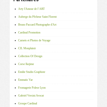
Arty l'Amour de l' ART
Auberge du Pêcheur Saint Florent
Bruno Paccard Photographe d'Art
Cardinal Promotion
Carnets et Photos de Voyage
CIL Monplaisir
Collection Of Design
Corse Ikejime
Emilie Studio Graphiste
Emmaüs Var
Fromagerie Polese Lyon
Gabriel Versini Avocat
Groupe Cardinal