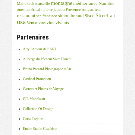
montagne
méditerranée
Namibie
Marrakech
marseille
rencontres
ouest américain
pierre jancou
Provence
Street-art
restaurant
simon beraud
Sisco
san francisco
usa
vins vivants
Venise
vins
Partenaires
Arty l'Amour de l' ART
Auberge du Pêcheur Saint Florent
Bruno Paccard Photographe d'Art
Cardinal Promotion
Carnets et Photos de Voyage
CIL Monplaisir
Collection Of Design
Corse Ikejime
Emilie Studio Graphiste