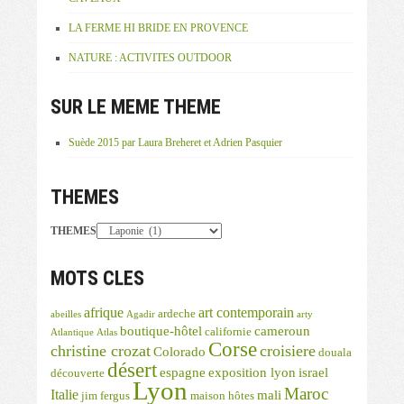
LA FERME HI BRIDE EN PROVENCE
NATURE : ACTIVITES OUTDOOR
SUR LE MEME THEME
Suède 2015 par Laura Breheret et Adrien Pasquier
THEMES
THEMES
MOTS CLES
afrique
art contemporain
ardeche
abeilles
Agadir
arty
boutique-hôtel
cameroun
californie
Atlantique
Atlas
Corse
christine crozat
croisiere
Colorado
douala
désert
espagne
exposition lyon
israel
découverte
Lyon
Maroc
Italie
mali
jim fergus
maison hôtes