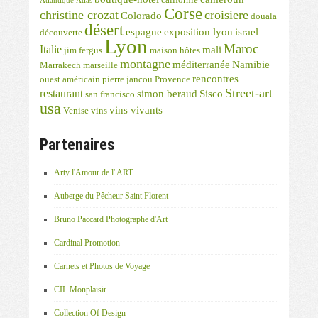
Atlantique
Atlas
Corse
christine crozat
croisiere
Colorado
douala
désert
espagne
exposition lyon
israel
découverte
Lyon
Maroc
Italie
mali
jim fergus
maison hôtes
montagne
méditerranée
Namibie
Marrakech
marseille
rencontres
ouest américain
pierre jancou
Provence
Street-art
restaurant
simon beraud
Sisco
san francisco
usa
vins vivants
Venise
vins
Partenaires
Arty l'Amour de l' ART
Auberge du Pêcheur Saint Florent
Bruno Paccard Photographe d'Art
Cardinal Promotion
Carnets et Photos de Voyage
CIL Monplaisir
Collection Of Design