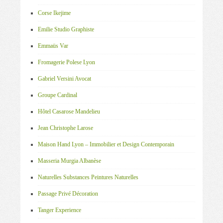
Corse Ikejime
Emilie Studio Graphiste
Emmaüs Var
Fromagerie Polese Lyon
Gabriel Versini Avocat
Groupe Cardinal
Hôtel Casarose Mandelieu
Jean Christophe Larose
Maison Hand Lyon – Immobilier et Design Contemporain
Masseria Murgia Albanèse
Naturelles Substances Peintures Naturelles
Passage Privé Décoration
Tanger Experience