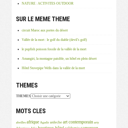
NATURE : ACTIVITES OUTDOOR
SUR LE MEME THEME
circuit Maroc aux portes du désert
Vallée de la mort : le golf du diable (devil’s golf)
le pupfish poisson fossile de la vallée de la mort
Amangiri, la montagne paisible, un hôtel en plein désert
Hôtel Stovepipe Wells dans la vallée de la mort
THEMES
THEMES
MOTS CLES
afrique
art contemporain
ardeche
abeilles
Agadir
arty
boutique-hôtel
cameroun
californie