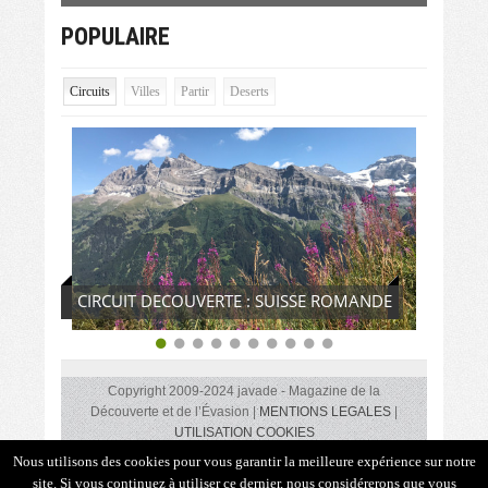
POPULAIRE
Circuits
Villes
Partir
Deserts
CIRCUIT DECOUVERTE : SUISSE ROMANDE
Copyright 2009-2024 javade - Magazine de la
Découverte et de l’Évasion |
MENTIONS LEGALES
|
UTILISATION COOKIES
Des coups de cœurs, des rencontres insolites, des lieux,
Nous utilisons des cookies pour vous garantir la meilleure expérience sur notre
des idées de circuits, des adresses gourmandes, des
site. Si vous continuez à utiliser ce dernier, nous considérerons que vous