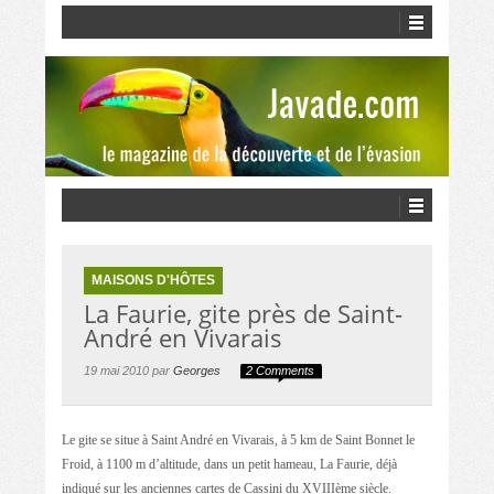
MAISONS D'HÔTES
La Faurie, gite près de Saint-
André en Vivarais
19 mai 2010 par
Georges
2 Comments
Le gite se situe à Saint André en Vivarais, à 5 km de Saint Bonnet le
Froid, à 1100 m d’altitude, dans un petit hameau, La Faurie, déjà
indiqué sur les anciennes cartes de Cassini du XVIIIème siècle.