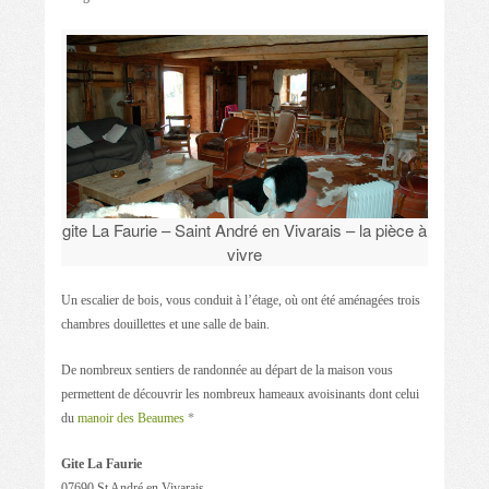
gite La Faurie – Saint André en Vivarais – la pièce à
vivre
Un escalier de bois, vous conduit à l’étage, où ont été aménagées trois
chambres douillettes et une salle de bain.
De nombreux sentiers de randonnée au départ de la maison vous
permettent de découvrir les nombreux hameaux avoisinants dont celui
du
manoir des Beaumes
*
Gite La Faurie
07690 St André en Vivarais