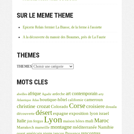
SUR LE MEME THEME
Epicerie Relais fermier La Biasse, de la ferme à l'assiette
A la découverte du manoir des Beaumes, près de La Faurie
THEMES
THEMES
MOTS CLES
afrique
art contemporain
ardeche
abeilles
Agadir
arty
boutique-hôtel
cameroun
californie
Atlantique
Atlas
Corse
christine crozat
croisiere
Colorado
douala
désert
espagne
exposition lyon
israel
découverte
Lyon
Maroc
Italie
mali
jim fergus
maison hôtes
montagne
méditerranée
Namibie
Marrakech
marseille
rencontres
ouest américain
pierre jancou
Provence