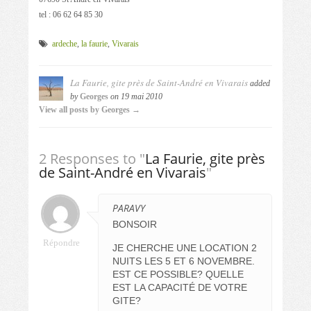
tel : 06 62 64 85 30
ardeche
,
la faurie
,
Vivarais
La Faurie, gite près de Saint-André en Vivarais
added
by
Georges
on
19 mai 2010
View all posts by Georges →
2 Responses to "
La Faurie, gite près
de Saint-André en Vivarais
"
PARAVY
BONSOIR
Répondre
JE CHERCHE UNE LOCATION 2
NUITS LES 5 ET 6 NOVEMBRE.
EST CE POSSIBLE? QUELLE
EST LA CAPACITÉ DE VOTRE
GITE?