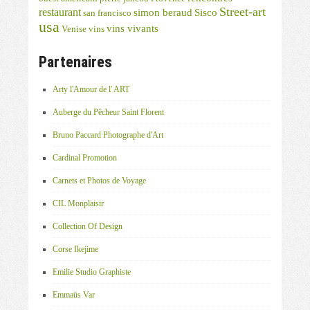
Street-art
restaurant
simon beraud
Sisco
san francisco
usa
vins vivants
Venise
vins
Partenaires
Arty l'Amour de l' ART
Auberge du Pêcheur Saint Florent
Bruno Paccard Photographe d'Art
Cardinal Promotion
Carnets et Photos de Voyage
CIL Monplaisir
Collection Of Design
Corse Ikejime
Emilie Studio Graphiste
Emmaüs Var