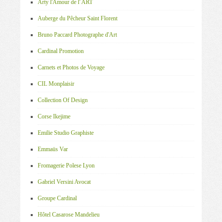
Arty l'Amour de l' ART
Auberge du Pêcheur Saint Florent
Bruno Paccard Photographe d'Art
Cardinal Promotion
Carnets et Photos de Voyage
CIL Monplaisir
Collection Of Design
Corse Ikejime
Emilie Studio Graphiste
Emmaüs Var
Fromagerie Polese Lyon
Gabriel Versini Avocat
Groupe Cardinal
Hôtel Casarose Mandelieu