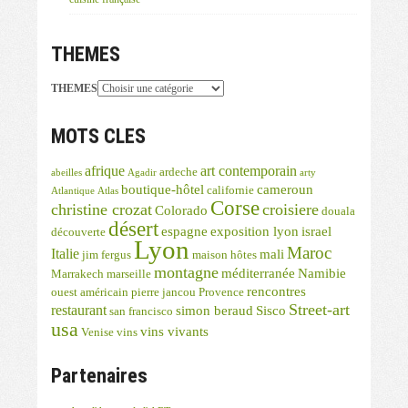
THEMES
THEMES
MOTS CLES
afrique
art contemporain
ardeche
abeilles
Agadir
arty
boutique-hôtel
cameroun
californie
Atlantique
Atlas
Corse
christine crozat
croisiere
Colorado
douala
désert
espagne
exposition lyon
israel
découverte
Lyon
Maroc
Italie
mali
jim fergus
maison hôtes
montagne
méditerranée
Namibie
Marrakech
marseille
rencontres
ouest américain
pierre jancou
Provence
Street-art
restaurant
simon beraud
Sisco
san francisco
usa
vins vivants
Venise
vins
Partenaires