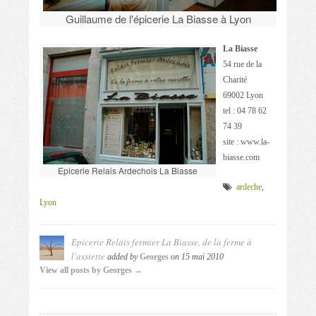
Guillaume de l'épicerie La Biasse à Lyon
La Biasse
54 rue de la
Charité
69002 Lyon
tel : 04 78 62
74 39
site : www.la-
biasse.com
Epicerie Relais Ardechois La Biasse
ardeche
,
Lyon
Epicerie Relais fermier La Biasse, de la ferme à
l'assiette
added by
Georges
on
15 mai 2010
View all posts by Georges →