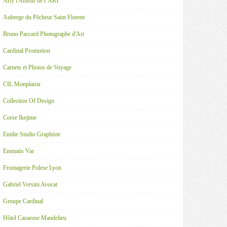
Arty l'Amour de l' ART
Auberge du Pêcheur Saint Florent
Bruno Paccard Photographe d'Art
Cardinal Promotion
Carnets et Photos de Voyage
CIL Monplaisir
Collection Of Design
Corse Ikejime
Emilie Studio Graphiste
Emmaüs Var
Fromagerie Polese Lyon
Gabriel Versini Avocat
Groupe Cardinal
Hôtel Casarose Mandelieu