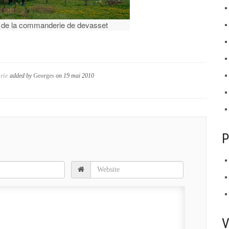
 de la commanderie de devasset
rie
added by
Georges
on
19 mai 2010
P
V