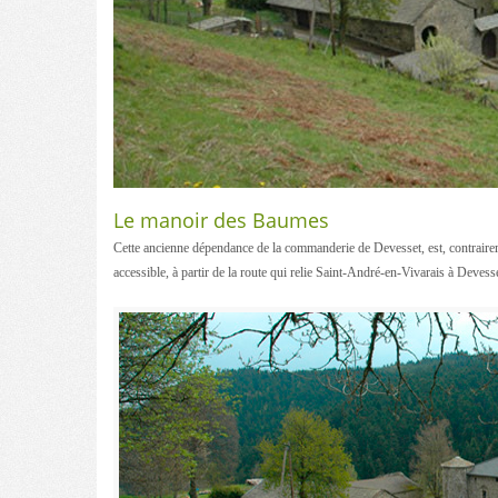
Le manoir des Baumes
Cette ancienne dépendance de la commanderie de Devesset, est, contrairem
accessible, à partir de la route qui relie Saint-André-en-Vivarais à Devess