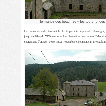
le manoir des beaumes – les tours rondes 
La commanderie de Devesset, la plus importante du prieuré d’Auvergne, la
jusqu’au début du XIXème siècle. Le château était dans un état d’abandon,
quarantaine d’années, de restaurer l’ensemble et de maintenir une exploita