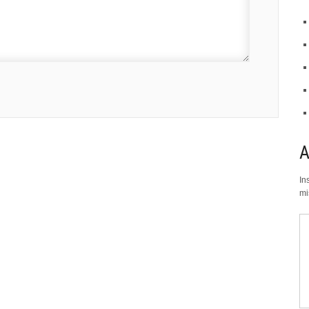
In
mi