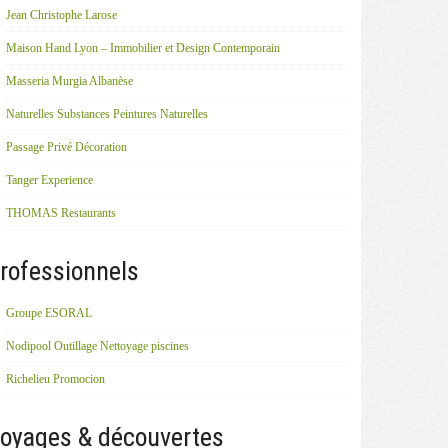
Jean Christophe Larose
Maison Hand Lyon – Immobilier et Design Contemporain
Masseria Murgia Albanèse
Naturelles Substances Peintures Naturelles
Passage Privé Décoration
Tanger Experience
THOMAS Restaurants
rofessionnels
Groupe ESORAL
Nodipool Outillage Nettoyage piscines
Richelieu Promocion
oyages & découvertes