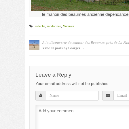
le manoir des beaumes ancienne dépendance
ardeche
,
randonnée
,
Vivarais
A la découverte du manoir des Beaumes, près de La Fau
View all posts by Georges →
Leave a Reply
Your email address will not be published.