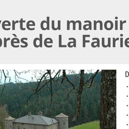
verte du manoir
rès de La Fauri
D