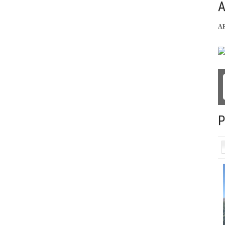
A
A
P