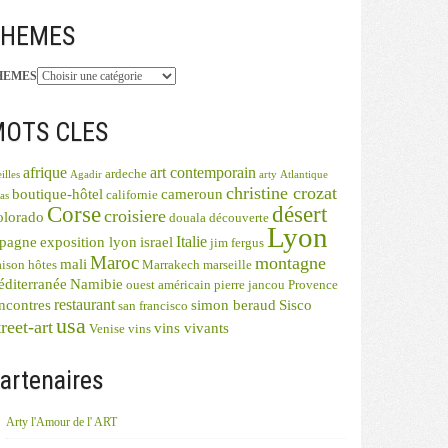
THEMES
HEMES
OTS CLES
afrique
art contemporain
ardeche
illes
Agadir
arty
Atlantique
christine crozat
boutique-hôtel
cameroun
californie
as
désert
Corse
croisiere
olorado
douala
découverte
Lyon
Italie
spagne
exposition lyon
israel
jim fergus
Maroc
montagne
mali
ison hôtes
Marrakech
marseille
diterranée
Namibie
ouest américain
pierre jancou
Provence
restaurant
ncontres
simon beraud
Sisco
san francisco
usa
reet-art
vins vivants
Venise
vins
artenaires
Arty l'Amour de l' ART