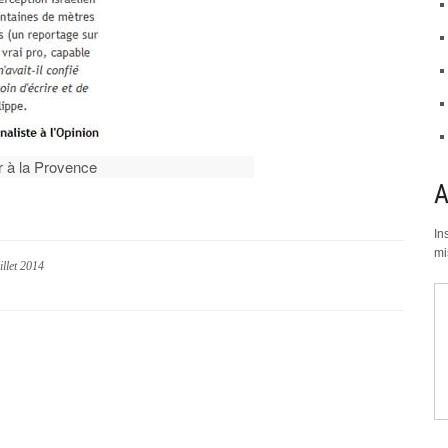
r à la Provence
In
mi
illet 2014