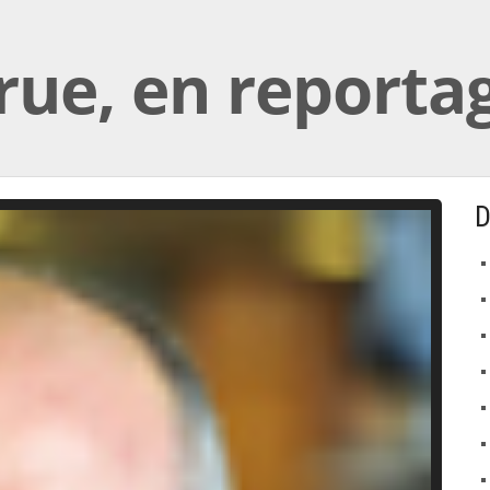
arue, en report
D