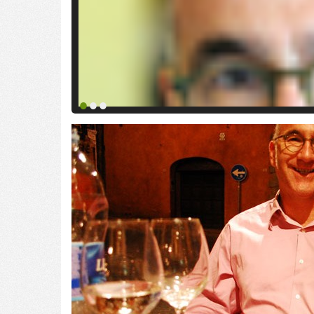
•
•
•