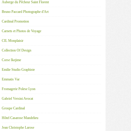
Auberge du Pêcheur Saint Florent
Bruno Paccard Photographe d'Art
Cardinal Promotion
Carnets et Photos de Voyage
CIL Monplaisir
Collection Of Design
Corse Ikejime
Emilie Studio Graphiste
Emmaüs Var
Fromagerie Polese Lyon
Gabriel Versini Avocat
Groupe Cardinal
Hôtel Casarose Mandelieu
Jean Christophe Larose