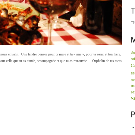
T
M
abe
nous envahit. Une tendre pensée pour ta mère et ta « mie », pour ta sœur et ton frère,
Atl
, pour celle que tu as aimée, accompagnée et que tu as retrouvée… Orphelin de tes mots
C
e
ma
mé
re
St
P