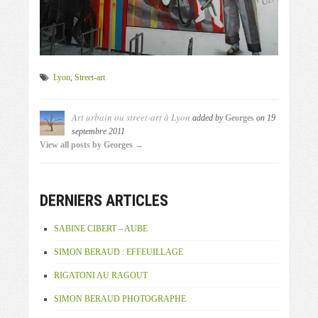
Lyon
,
Street-art
Art urbain ou street-art à Lyon
added by
Georges
on
19
septembre 2011
View all posts by Georges →
DERNIERS ARTICLES
SABINE CIBERT – AUBE
SIMON BERAUD : EFFEUILLAGE
RIGATONI AU RAGOUT
SIMON BERAUD PHOTOGRAPHE