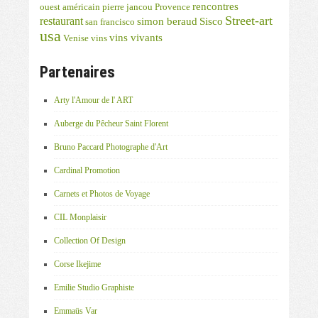
rencontres
ouest américain
pierre jancou
Provence
Street-art
restaurant
simon beraud
Sisco
san francisco
usa
vins vivants
Venise
vins
Partenaires
Arty l'Amour de l' ART
Auberge du Pêcheur Saint Florent
Bruno Paccard Photographe d'Art
Cardinal Promotion
Carnets et Photos de Voyage
CIL Monplaisir
Collection Of Design
Corse Ikejime
Emilie Studio Graphiste
Emmaüs Var