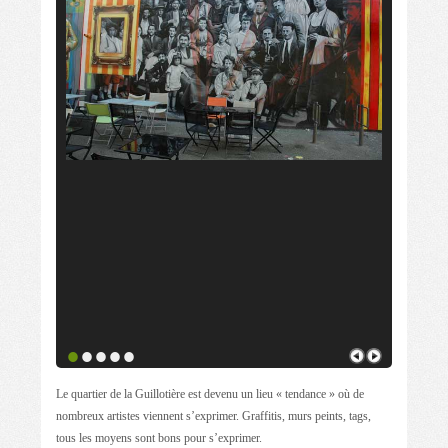
•
•
•
•
•
Le quartier de la Guillotière est devenu un lieu « tendance » où de
nombreux artistes viennent s’exprimer. Graffitis, murs peints, tags,
tous les moyens sont bons pour s’exprimer.