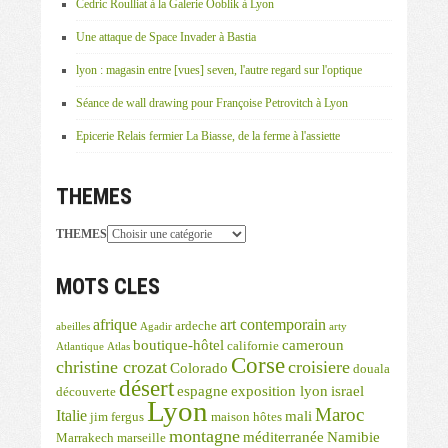
Cedric Roulliat à la Galerie Ooblik à Lyon
Une attaque de Space Invader à Bastia
lyon : magasin entre [vues] seven, l'autre regard sur l'optique
Séance de wall drawing pour Françoise Petrovitch à Lyon
Epicerie Relais fermier La Biasse, de la ferme à l'assiette
THEMES
THEMES
MOTS CLES
afrique
art contemporain
ardeche
abeilles
Agadir
arty
boutique-hôtel
cameroun
californie
Atlantique
Atlas
Corse
christine crozat
croisiere
Colorado
douala
désert
espagne
exposition lyon
israel
découverte
Lyon
Maroc
Italie
mali
jim fergus
maison hôtes
montagne
méditerranée
Namibie
Marrakech
marseille