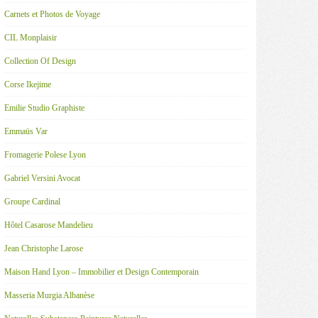
Carnets et Photos de Voyage
CIL Monplaisir
Collection Of Design
Corse Ikejime
Emilie Studio Graphiste
Emmaüs Var
Fromagerie Polese Lyon
Gabriel Versini Avocat
Groupe Cardinal
Hôtel Casarose Mandelieu
Jean Christophe Larose
Maison Hand Lyon – Immobilier et Design Contemporain
Masseria Murgia Albanèse