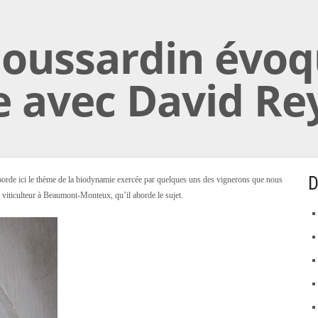
oussardin évoq
 avec David R
D
rde ici le thème de la biodynamie exercée par quelques uns des vignerons que nous
viticulteur à Beaumont-Monteux, qu’il aborde le sujet.