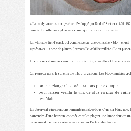
« La biodynamie est un système développé par Rudolf Steiner (1861-1925
compte les influences planétaires ainsi que tous les êtres vivants.
Un véritable état d’esprit qui commence par une démarche « bio » et qui r
« préparats » à base de plantes ( camomille, achillée millefeuille ou pissen
Les produits chimiques sont bien sur interdits, le souffre et le cuivre reste
On respecte aussi le sol et la vie micro-organique. Les biodynamistes croi
pour mélanger les préparations par exemple
pour laisser vieillir le vin, de plus en plus de vi
ovoïdale.
En observant également une fermentation alcoolique d’un vin blanc avec
couvercles d’une barrique couchée et qu’en plaçant une lampe derrière un
mouvement circulaire certainement crée par l’action des levures.