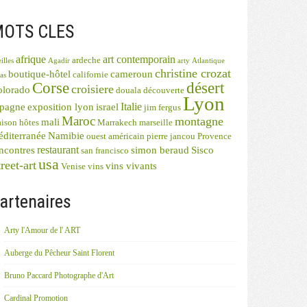
OTS CLES
afrique
art contemporain
ardeche
illes
Agadir
arty
Atlantique
christine crozat
boutique-hôtel
cameroun
californie
as
désert
Corse
croisiere
olorado
douala
découverte
Lyon
Italie
spagne
exposition lyon
israel
jim fergus
Maroc
montagne
mali
ison hôtes
Marrakech
marseille
diterranée
Namibie
ouest américain
pierre jancou
Provence
restaurant
ncontres
simon beraud
Sisco
san francisco
usa
reet-art
vins vivants
Venise
vins
artenaires
Arty l'Amour de l' ART
Auberge du Pêcheur Saint Florent
Bruno Paccard Photographe d'Art
Cardinal Promotion