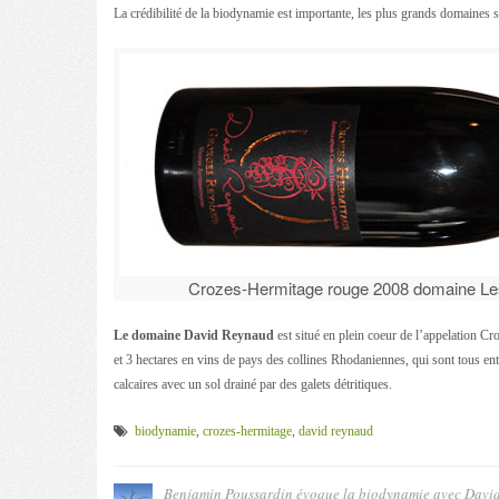
La crédibilité de la biodynamie est importante, les plus grands domaines s
Crozes-Hermitage rouge 2008 domaine Le
Le domaine David Reynaud
est situé en plein coeur de l’appelation 
et 3 hectares en vins de pays des collines Rhodaniennes, qui sont tous enti
calcaires avec un sol drainé par des galets détritiques.
biodynamie
,
crozes-hermitage
,
david reynaud
Benjamin Poussardin évoque la biodynamie avec Davi