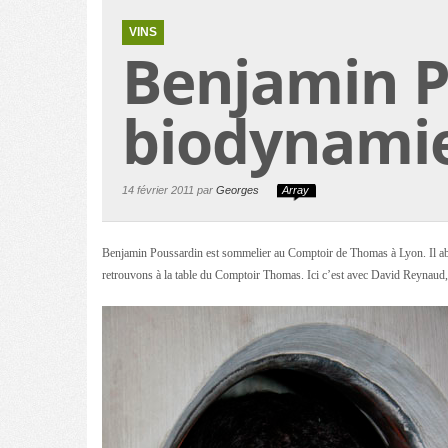
VINS
Benjamin P
biodynamie
14 février 2011 par
Georges
Array
Benjamin Poussardin est sommelier au Comptoir de Thomas à Lyon. Il abo
retrouvons à la table du Comptoir Thomas. Ici c’est avec David Reynaud, 