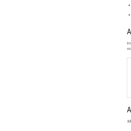
In
mi
A
A