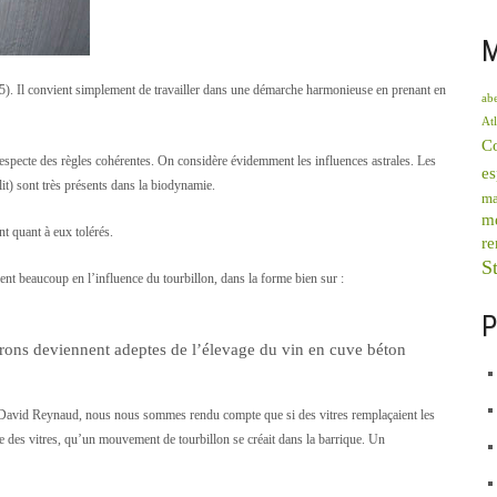
M
). Il convient simplement de travailler dans une démarche harmonieuse en prenant en
abe
Atl
C
especte des règles cohérentes. On considère évidemment les influences astrales. Les
e
lit) sont très présents dans la biodynamie.
ma
mé
nt quant à eux tolérés.
re
St
ent beaucoup en l’influence du tourbillon, dans la forme bien sur :
P
gnerons deviennent adeptes de l’élevage du vin en cuve béton
 David Reynaud, nous nous sommes rendu compte que si des vitres remplaçaient les
e des vitres, qu’un mouvement de tourbillon se créait dans la barrique. Un