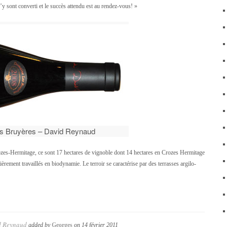
’y sont converti et le succès attendu est au rendez-vous! »
s Bruyères – David Reynaud
Crozes-Hermitage, ce sont 17 hectares de vignoble dont 14 hectares en Crozes Hermitage
èrement travaillés en biodynamie. Le terroir se caractérise par des terrasses argilo-
d Reynaud
added by
Georges
on
14 février 2011