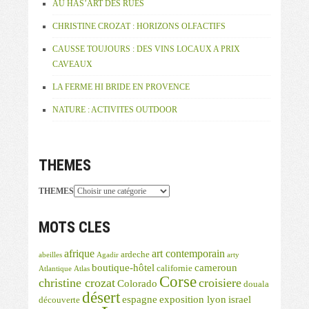
AU HAS’ART DES RUES
CHRISTINE CROZAT : HORIZONS OLFACTIFS
CAUSSE TOUJOURS : DES VINS LOCAUX A PRIX
CAVEAUX
LA FERME HI BRIDE EN PROVENCE
NATURE : ACTIVITES OUTDOOR
THEMES
THEMES
MOTS CLES
afrique
art contemporain
ardeche
abeilles
Agadir
arty
boutique-hôtel
cameroun
californie
Atlantique
Atlas
Corse
christine crozat
croisiere
Colorado
douala
désert
espagne
exposition lyon
israel
découverte