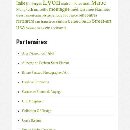
Lyon
Maroc
Italie
mali
jim fergus
maison hôtes
montagne
méditerranée
Namibie
Marrakech
marseille
rencontres
ouest américain
pierre jancou
Provence
Street-art
restaurant
simon beraud
Sisco
san francisco
usa
vins vivants
Venise
vins
Partenaires
Arty l'Amour de l' ART
Auberge du Pêcheur Saint Florent
Bruno Paccard Photographe d'Art
Cardinal Promotion
Carnets et Photos de Voyage
CIL Monplaisir
Collection Of Design
Corse Ikejime