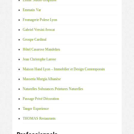
Emilie Studio Graphiste
Emmaüs Var
Fromagerie Polese Lyon
Gabriel Versini Avocat
Groupe Cardinal
Hôtel Casarose Mandelieu
Jean Christophe Larose
Maison Hand Lyon – Immobilier et Design Contemporain
Masseria Murgia Albanèse
Naturelles Substances Peintures Naturelles
Passage Privé Décoration
Tanger Experience
THOMAS Restaurants