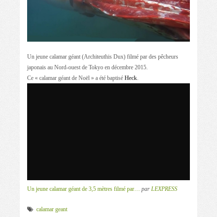
Un jeune calamar géant (Architeuthis Dux) filmé par des pêcheurs
japonais au Nord-ouest de Tokyo en décembre 2015.
Ce « calamar géant de Noël » a été baptisé
Heck
.
Un jeune calamar géant de 3,5 mètres filmé par…
par
LEXPRESS
calamar geant