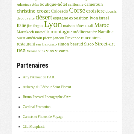
boutique-hôtel
cameroun
californie
Atlantique
Atlas
Corse
christine crozat
croisiere
Colorado
douala
désert
espagne
exposition lyon
israel
découverte
Lyon
Maroc
Italie
mali
jim fergus
maison hôtes
montagne
méditerranée
Namibie
Marrakech
marseille
rencontres
ouest américain
pierre jancou
Provence
Street-art
restaurant
simon beraud
Sisco
san francisco
usa
vins vivants
Venise
vins
Partenaires
Arty l'Amour de l' ART
Auberge du Pêcheur Saint Florent
Bruno Paccard Photographe d'Art
Cardinal Promotion
Carnets et Photos de Voyage
CIL Monplaisir