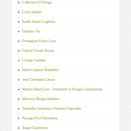
Collection Of Design
Corse Ikejime
Emilie Studio Graphiste
Emmaüs Var
Fromagerie Polese Lyon
Gabriel Versini Avocat
Groupe Cardinal
Hôtel Casarose Mandelieu
Jean Christophe Larose
Maison Hand Lyon – Immobilier et Design Contemporain
Masseria Murgia Albanèse
Naturelles Substances Peintures Naturelles
Passage Privé Décoration
Tanger Experience