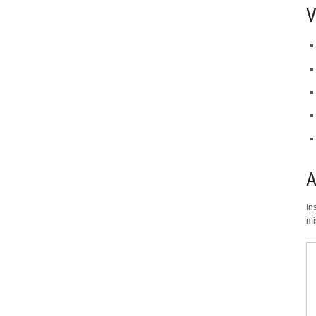
V
In
mi