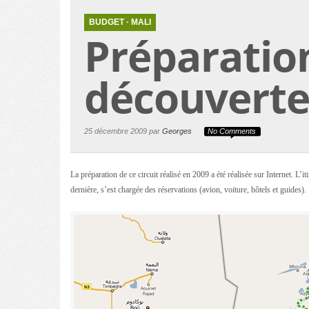
BUDGET
·
MALI
Préparatio
découverte
25 décembre 2009 par
Georges
No Comments
La préparation de ce circuit réalisé en 2009 a été réalisée sur Internet. 
dernière, s’est chargée des réservations (avion, voiture, hôtels et guides).