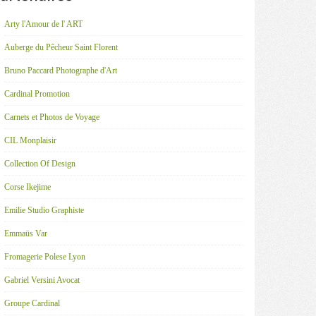
Arty l'Amour de l' ART
Auberge du Pêcheur Saint Florent
Bruno Paccard Photographe d'Art
Cardinal Promotion
Carnets et Photos de Voyage
CIL Monplaisir
Collection Of Design
Corse Ikejime
Emilie Studio Graphiste
Emmaüs Var
Fromagerie Polese Lyon
Gabriel Versini Avocat
Groupe Cardinal