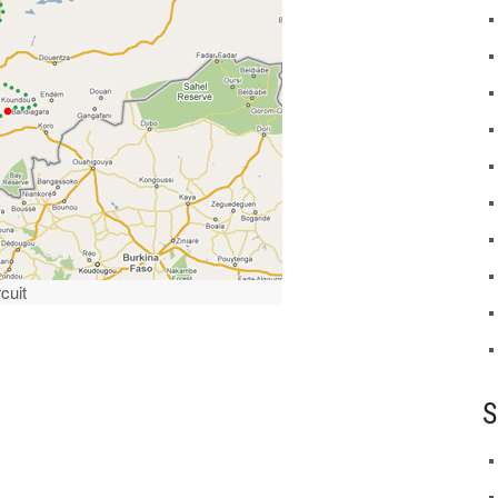
cuit
S