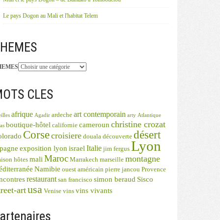
Le pays Dogon au Mali et l'habitat Telem
THEMES
HEMES
OTS CLES
afrique
art contemporain
ardeche
illes
Agadir
arty
Atlantique
christine crozat
boutique-hôtel
cameroun
californie
as
désert
Corse
croisiere
olorado
douala
découverte
Lyon
Italie
spagne
exposition lyon
israel
jim fergus
Maroc
montagne
mali
ison hôtes
Marrakech
marseille
diterranée
Namibie
ouest américain
pierre jancou
Provence
restaurant
ncontres
simon beraud
Sisco
san francisco
usa
reet-art
vins vivants
Venise
vins
artenaires