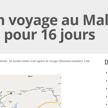
n voyage au Mal
 pour 16 jours
D
L’itinéraire fut ensuite soumis à une agence de voyages (Horizons nomades). Cette