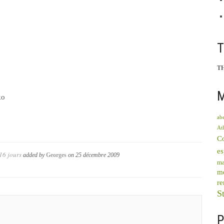
T
M
ko
abe
Atl
C
e
16 jours
added by
Georges
on
25 décembre 2009
ma
mé
re
St
P