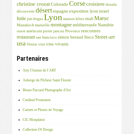
Corse
christine crozat
croisiere
Colorado
douala
désert
espagne
exposition lyon
israel
découverte
Lyon
Maroc
Italie
mali
jim fergus
maison hôtes
montagne
méditerranée
Namibie
Marrakech
marseille
rencontres
ouest américain
pierre jancou
Provence
Street-art
restaurant
simon beraud
Sisco
san francisco
usa
vins vivants
Venise
vins
Partenaires
Arty l'Amour de l' ART
Auberge du Pêcheur Saint Florent
Bruno Paccard Photographe d'Art
Cardinal Promotion
Carnets et Photos de Voyage
CIL Monplaisir
Collection Of Design