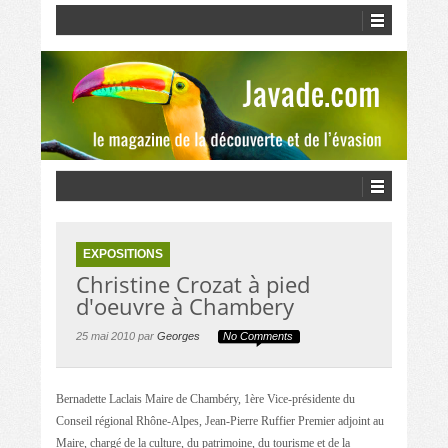
EXPOSITIONS
Christine Crozat à pied
d'oeuvre à Chambery
25 mai 2010 par
Georges
No Comments
Bernadette Laclais Maire de Chambéry, 1ère Vice-présidente du
Conseil régional Rhône-Alpes, Jean-Pierre Ruffier Premier adjoint au
Maire, chargé de la culture, du patrimoine, du tourisme et de la