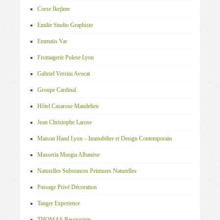
Corse Ikejime
Emilie Studio Graphiste
Emmaüs Var
Fromagerie Polese Lyon
Gabriel Versini Avocat
Groupe Cardinal
Hôtel Casarose Mandelieu
Jean Christophe Larose
Maison Hand Lyon – Immobilier et Design Contemporain
Masseria Murgia Albanèse
Naturelles Substances Peintures Naturelles
Passage Privé Décoration
Tanger Experience
THOMAS Restaurants