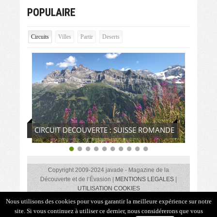
POPULAIRE
Circuits
Villes
Partir
Deserts
CIRCUIT DECOUVERTE : SUISSE ROMANDE
Copyright 2009-2024 javade - Magazine de la
Découverte et de l’Évasion |
MENTIONS LEGALES
|
UTILISATION COOKIES
Des coups de cœurs, des rencontres insolites, des lieux,
Nous utilisons des cookies pour vous garantir la meilleure expérience sur notre
des idées de circuits, des adresses gourmandes, des
site. Si vous continuez à utiliser ce dernier, nous considérerons que vous
reportages sur les océans, les îles, les montagnes, les