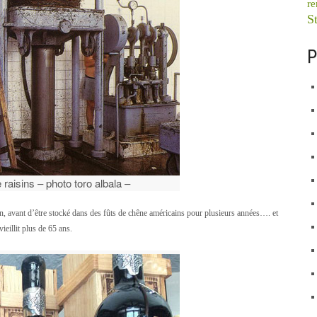
re
St
P
aisins – photo toro albala –
ion, avant d’être stocké dans des fûts de chêne américains pour plusieurs années…. et
eillit plus de 65 ans.