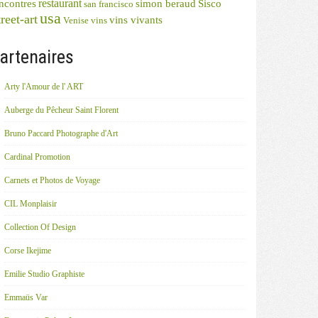
restaurant
ncontres
simon beraud
Sisco
san francisco
usa
reet-art
vins vivants
Venise
vins
artenaires
Arty l'Amour de l' ART
Auberge du Pêcheur Saint Florent
Bruno Paccard Photographe d'Art
Cardinal Promotion
Carnets et Photos de Voyage
CIL Monplaisir
Collection Of Design
Corse Ikejime
Emilie Studio Graphiste
Emmaüs Var