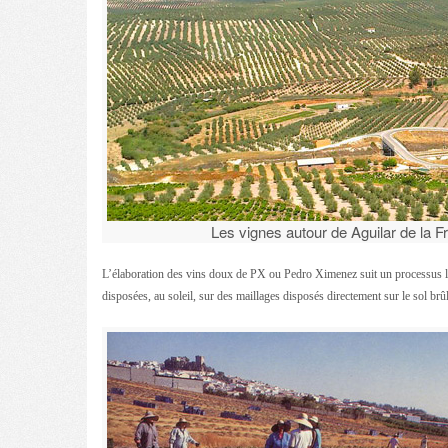
Les vignes autour de Aguilar de la F
L’élaboration des vins doux de PX ou Pedro Ximenez suit un processus lent 
disposées, au soleil, sur des maillages disposés directement sur le sol brû