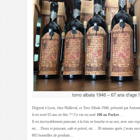
torro albala 1946 – 67 ans d'age !
Dégusté à Lyon, chez Malleval, ce Toro Albala 1946, présenté par Antoni
il est resté 65 ans en fûts !!! Ce vin est noté
100 au Parker
…
Il est incroyablement puissant, à la fois en bouche et au nez, avec une explo
etc… Doux et puissant, salé et poivré, etc… 30 minutes après j’avais en
865 bouteilles de produits…