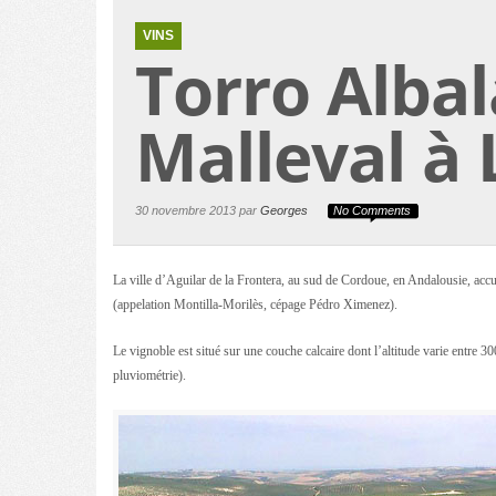
VINS
Torro Albal
Malleval à
30 novembre 2013 par
Georges
No Comments
La ville d’Aguilar de la Frontera, au sud de Cordoue, en Andalousie, accu
(appelation Montilla-Morilès, cépage Pédro Ximenez).
Le vignoble est situé sur une couche calcaire dont l’altitude varie entre 30
pluviométrie).