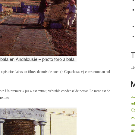
bala en Andalousie – photo toro albala
T
tapis circulaires en fibres de noix de coco (« Capachetas ») et resteront au sol
M
ir. Un premier « jus » est extrait, véritable condensé de nectar. Le marc est de
remier.
abe
Atl
C
e
ma
mé