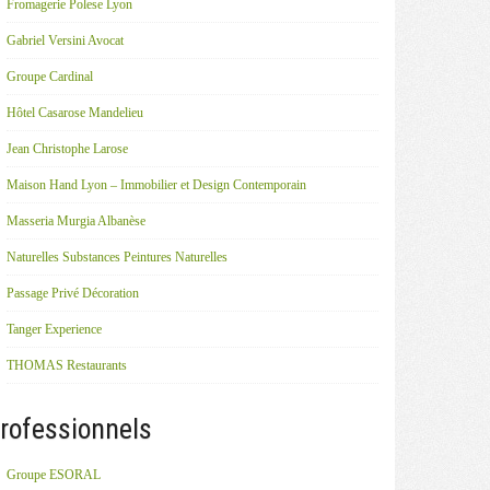
Fromagerie Polese Lyon
Gabriel Versini Avocat
Groupe Cardinal
Hôtel Casarose Mandelieu
Jean Christophe Larose
Maison Hand Lyon – Immobilier et Design Contemporain
Masseria Murgia Albanèse
Naturelles Substances Peintures Naturelles
Passage Privé Décoration
Tanger Experience
THOMAS Restaurants
rofessionnels
Groupe ESORAL