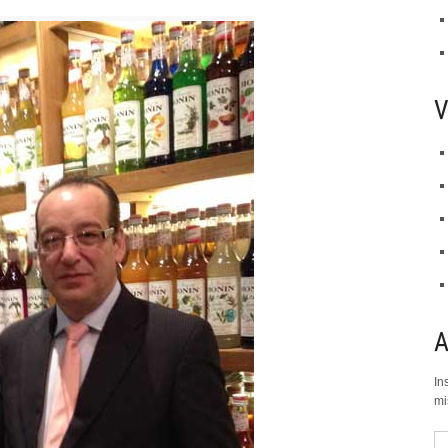
V
In
mi