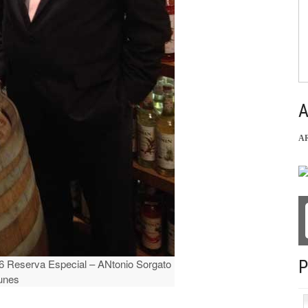
A
A
46 Reserva Especial – ANtonio Sorgato
P
unes