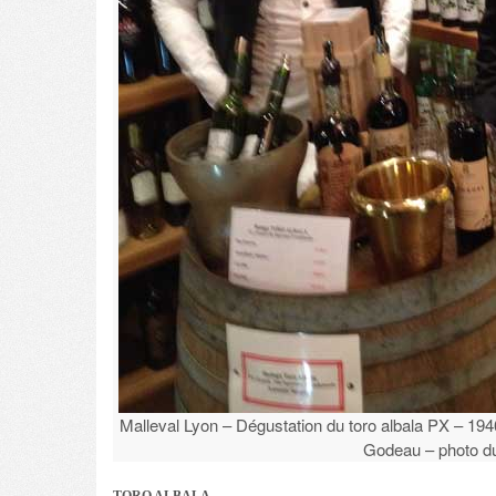
Malleval Lyon – Dégustation du toro albala PX – 19
Godeau – photo d