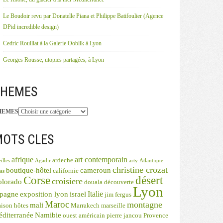
Le Boudoir revu par Donatelle Piana et Philippe Batifoulier (Agence
DPid incredible design)
Cedric Roulliat à la Galerie Ooblik à Lyon
Georges Rousse, utopies partagées, à Lyon
THEMES
HEMES
OTS CLES
afrique
art contemporain
ardeche
illes
Agadir
arty
Atlantique
christine crozat
boutique-hôtel
cameroun
californie
as
désert
Corse
croisiere
olorado
douala
découverte
Lyon
Italie
spagne
exposition lyon
israel
jim fergus
Maroc
montagne
mali
ison hôtes
Marrakech
marseille
diterranée
Namibie
ouest américain
pierre jancou
Provence