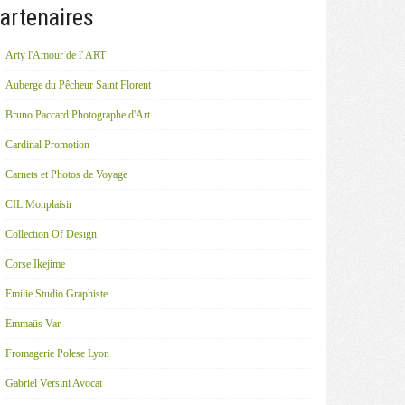
artenaires
Arty l'Amour de l' ART
Auberge du Pêcheur Saint Florent
Bruno Paccard Photographe d'Art
Cardinal Promotion
Carnets et Photos de Voyage
CIL Monplaisir
Collection Of Design
Corse Ikejime
Emilie Studio Graphiste
Emmaüs Var
Fromagerie Polese Lyon
Gabriel Versini Avocat