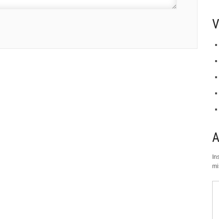
V
In
mi