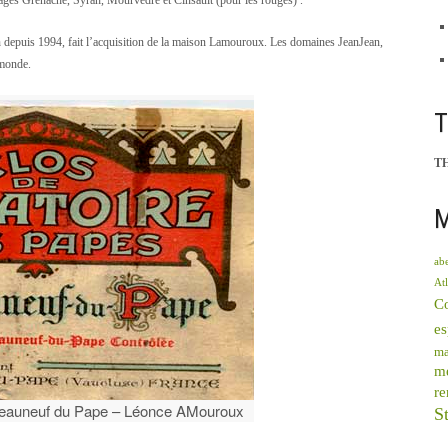
épages Grenache, Syrah, Mourvèdre et Cinsault (pour les rouges) .
n depuis 1994, fait l’acquisition de la maison Lamouroux. Les domaines JeanJean,
 monde.
T
M
abe
Atl
C
e
ma
mé
re
âteauneuf du Pape – Léonce AMouroux
St