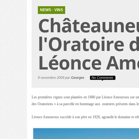
NEWS
·
VINS
Châteauneu
l'Oratoire 
Léonce Am
8 novembre 2009 par
Georges
No Comments
Les premières vignes sont plantées en 1880 par Léonce Amouroux sur une
des Oratoriens » à sa parcelle en hommage aux oratoires présents dans le
Léonce Amouroux succède à son père en 1920, agrandit le domaine et rebap