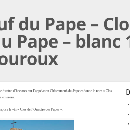
f du Pape – Clo
du Pape – blanc
ouroux
D
 dizaine d’hectares sur l’appelation Châteauneuf-du-Pape et donne le nom « Clos
s environs.
tise le vin « Clos de l’Oratoire des Papes ».