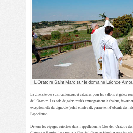
L'Oratoire Saint Marc sur le domaine Léonce Amou
La diversité des sols, caillouteux et calcaires pour les vallons et galets r
de l’Oratoire. Les sols de galets roulés emmagasinent la chaleur, favorisan
exceptionnelle du vignoble (soleil et mistral), permettent d’obtenir des rai
l’appellation.
De tous les cépages autorisés dans l’appellation, le Clos de l’Oratoire d