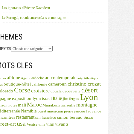
Les ignorants d'Etienne Davodeau
Le Portugal, circuit entre océans et montagnes
THEMES
HEMES
OTS CLES
afrique
art contemporain
ardeche
illes
Agadir
arty
Atlantique
christine crozat
boutique-hôtel
cameroun
californie
as
désert
Corse
croisiere
olorado
douala
découverte
Lyon
Italie
spagne
exposition lyon
israel
jim fergus
Maroc
montagne
mali
ison hôtes
Marrakech
marseille
diterranée
Namibie
ouest américain
pierre jancou
Provence
restaurant
ncontres
simon beraud
Sisco
san francisco
usa
reet-art
vins vivants
Venise
vins