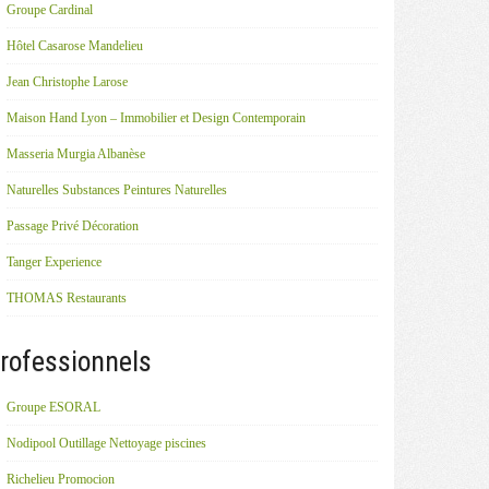
Groupe Cardinal
Hôtel Casarose Mandelieu
Jean Christophe Larose
Maison Hand Lyon – Immobilier et Design Contemporain
Masseria Murgia Albanèse
Naturelles Substances Peintures Naturelles
Passage Privé Décoration
Tanger Experience
THOMAS Restaurants
rofessionnels
Groupe ESORAL
Nodipool Outillage Nettoyage piscines
Richelieu Promocion