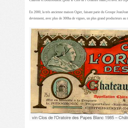
Clairette et Bourboulenc (pour le Clos de l’Oratoire blanc) et avec les c
En 2000, la très ancienne maison Ogier, faisant parie du Groupe JeanJea
deviennent, avec plus de 300ha de vignes, un plus grand producteurs au
vin Clos de l'Oratoire des Papes Blanc 1985 – Ch