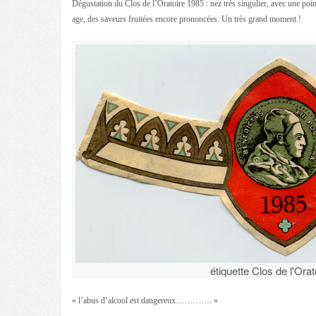
Dégustation du Clos de l’Oratoire 1985 : nez très singulier, avec une point
age, des saveurs fruitées encore prononcées. Un très grand moment !
étiquette Clos de l'Ora
« l’abus d’alcool est dangereux…………. »