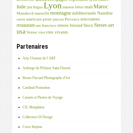
Lyon
Maroc
Italie
mali
jim fergus
maison hôtes
montagne
méditerranée
Namibie
Marrakech
marseille
rencontres
ouest américain
pierre jancou
Provence
Street-art
restaurant
simon beraud
Sisco
san francisco
usa
vins vivants
Venise
vins
Partenaires
Arty l'Amour de l' ART
Auberge du Pêcheur Saint Florent
Bruno Paccard Photographe d'Art
Cardinal Promotion
Carnets et Photos de Voyage
CIL Monplaisir
Collection Of Design
Corse Ikejime