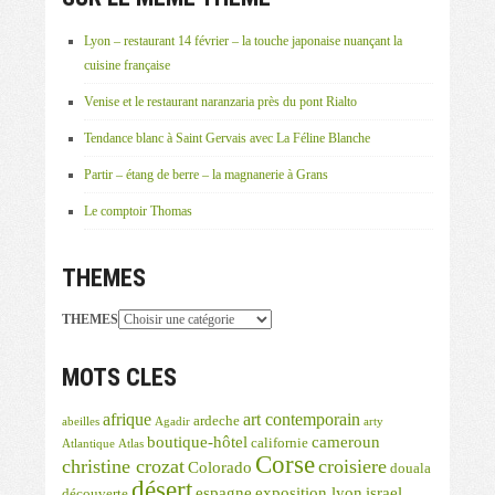
Lyon – restaurant 14 février – la touche japonaise nuançant la
cuisine française
Venise et le restaurant naranzaria près du pont Rialto
Tendance blanc à Saint Gervais avec La Féline Blanche
Partir – étang de berre – la magnanerie à Grans
Le comptoir Thomas
THEMES
THEMES
MOTS CLES
afrique
art contemporain
ardeche
abeilles
Agadir
arty
boutique-hôtel
cameroun
californie
Atlantique
Atlas
Corse
christine crozat
croisiere
Colorado
douala
désert
espagne
exposition lyon
israel
découverte