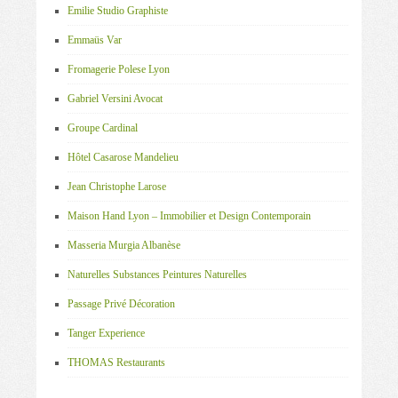
Emilie Studio Graphiste
Emmaüs Var
Fromagerie Polese Lyon
Gabriel Versini Avocat
Groupe Cardinal
Hôtel Casarose Mandelieu
Jean Christophe Larose
Maison Hand Lyon – Immobilier et Design Contemporain
Masseria Murgia Albanèse
Naturelles Substances Peintures Naturelles
Passage Privé Décoration
Tanger Experience
THOMAS Restaurants