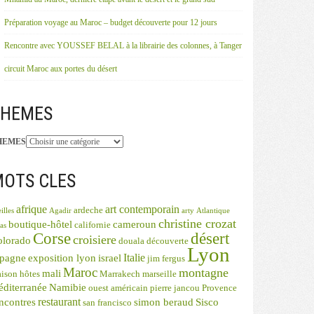
Préparation voyage au Maroc – budget découverte pour 12 jours
Rencontre avec YOUSSEF BELAL à la librairie des colonnes, à Tanger
circuit Maroc aux portes du désert
THEMES
HEMES
OTS CLES
afrique
art contemporain
ardeche
illes
Agadir
arty
Atlantique
christine crozat
boutique-hôtel
cameroun
californie
as
désert
Corse
croisiere
olorado
douala
découverte
Lyon
Italie
spagne
exposition lyon
israel
jim fergus
Maroc
montagne
mali
ison hôtes
Marrakech
marseille
diterranée
Namibie
ouest américain
pierre jancou
Provence
restaurant
ncontres
simon beraud
Sisco
san francisco