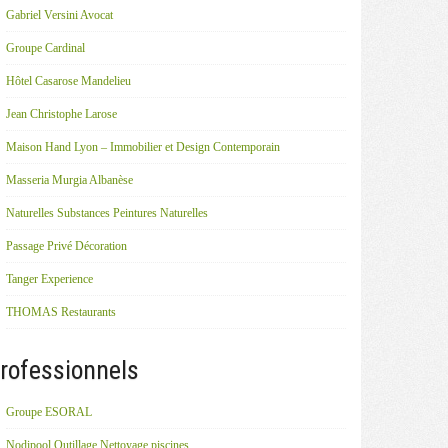
Gabriel Versini Avocat
Groupe Cardinal
Hôtel Casarose Mandelieu
Jean Christophe Larose
Maison Hand Lyon – Immobilier et Design Contemporain
Masseria Murgia Albanèse
Naturelles Substances Peintures Naturelles
Passage Privé Décoration
Tanger Experience
THOMAS Restaurants
rofessionnels
Groupe ESORAL
Nodipool Outillage Nettoyage piscines