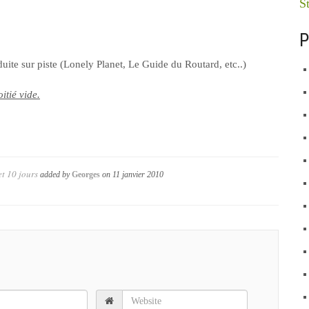
St
P
duite sur piste (Lonely Planet, Le Guide du Routard, etc..)
itié vide.
t 10 jours
added by
Georges
on
11 janvier 2010