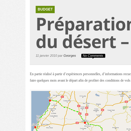
BUDGET
Préparation
du désert –
11 janvier 2010 par
Georges
No Comments
En partie réalisé à partir d’expériences personnelles, d’informations recue
faire quelques mois avant le départ afin de profiter des conditions de vols