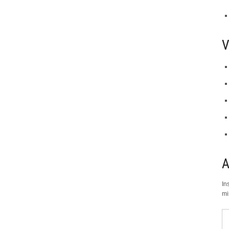
V
In
mi