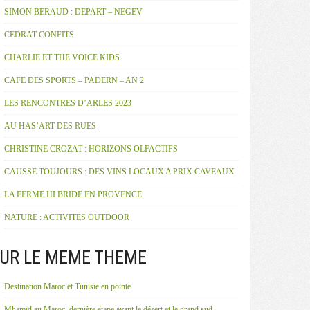
SIMON BERAUD : DEPART – NEGEV
CEDRAT CONFITS
CHARLIE ET THE VOICE KIDS
CAFE DES SPORTS – PADERN – AN 2
LES RENCONTRES D’ARLES 2023
AU HAS’ART DES RUES
CHRISTINE CROZAT : HORIZONS OLFACTIFS
CAUSSE TOUJOURS : DES VINS LOCAUX A PRIX CAVEAUX
LA FERME HI BRIDE EN PROVENCE
NATURE : ACTIVITES OUTDOOR
UR LE MEME THEME
Destination Maroc et Tunisie en pointe
Mhamid au Maroc, dernière étape avant le désert et le grand sud