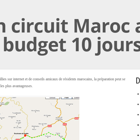
 circuit Maroc 
 budget 10 jour
D
illies sur internet et de conseils amicaux de résidents marocains, la préparation peut se
 les plus avantageuses.