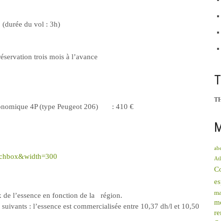
(durée du vol : 3h)
éservation trois mois à l’avance
T
– économique 4P (type Peugeot 206) : 410 €
M
abe
rchbox&width=300
Atl
C
e
ma
x de l’essence en fonction de la région.
mé
 suivants : l’essence est commercialisée entre 10,37 dh/l et 10,50
re