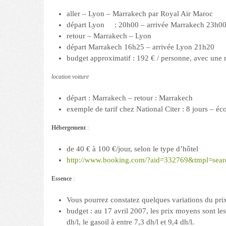
aller – Lyon – Marrakech par Royal Air Maroc
départ Lyon : 20h00 – arrivée Marrakech 23h00 
retour – Marrakech – Lyon
départ Marrakech 16h25 – arrivée Lyon 21h20
budget approximatif : 192 € / personne, avec une r
location voiture
départ : Marrakech – retour : Marrakech
exemple de tarif chez National Citer : 8 jours 
Hébergement
:
de 40 € à 100 €/jour, selon le type d’hôtel
http://www.booking.com/?aid=332769&tmpl=sea
Essence
:
Vous pourrez constatez quelques variations du pri
budget : au 17 avril 2007, les prix moyens sont les
dh/l, le gasoil à entre 7,3 dh/l et 9,4 dh/l.