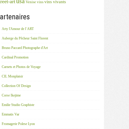
usa
reet-art
vins vivants
Venise
vins
artenaires
Arty l'Amour de l' ART
Auberge du Pêcheur Saint Florent
Bruno Paccard Photographe d'Art
Cardinal Promotion
Carnets et Photos de Voyage
CIL Monplaisir
Collection Of Design
Corse Ikejime
Emilie Studio Graphiste
Emmaüs Var
Fromagerie Polese Lyon