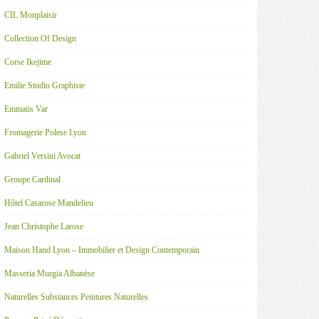
CIL Monplaisir
Collection Of Design
Corse Ikejime
Emilie Studio Graphiste
Emmaüs Var
Fromagerie Polese Lyon
Gabriel Versini Avocat
Groupe Cardinal
Hôtel Casarose Mandelieu
Jean Christophe Larose
Maison Hand Lyon – Immobilier et Design Contemporain
Masseria Murgia Albanèse
Naturelles Substances Peintures Naturelles