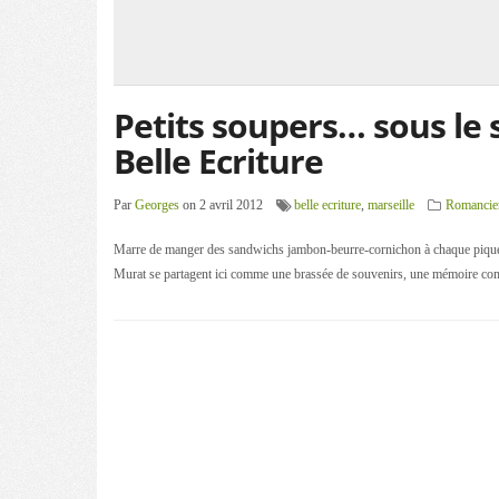
Petits soupers… sous le s
Belle Ecriture
Par
Georges
on 2 avril 2012
belle ecriture
,
marseille
Romancie
Marre de manger des sandwichs jambon-beurre-cornichon à chaque pique-ni
Murat se partagent ici comme une brassée de souvenirs, une mémoire comm