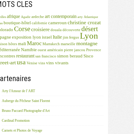
OTS CLES
afrique
art contemporain
ardeche
illes
Agadir
arty
Atlantique
christine crozat
boutique-hôtel
cameroun
californie
as
désert
Corse
croisiere
olorado
douala
découverte
Lyon
Italie
spagne
exposition lyon
israel
jim fergus
Maroc
montagne
mali
ison hôtes
Marrakech
marseille
diterranée
Namibie
ouest américain
pierre jancou
Provence
restaurant
ncontres
simon beraud
Sisco
san francisco
usa
reet-art
vins vivants
Venise
vins
artenaires
Arty l'Amour de l' ART
Auberge du Pêcheur Saint Florent
Bruno Paccard Photographe d'Art
Cardinal Promotion
Carnets et Photos de Voyage