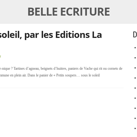
BELLE ECRITURE
oleil, par les Editions La
D
r
que ? Tartines d’agneau, beignets d’huitres, paniers de Vache qui rit ou cornets de
une en plein air. Dans le panier de « Petits soupers… sous le soleil