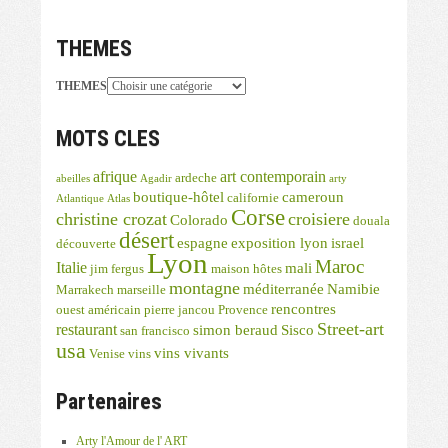
THEMES
THEMES
MOTS CLES
afrique
art contemporain
ardeche
abeilles
Agadir
arty
boutique-hôtel
cameroun
californie
Atlantique
Atlas
Corse
christine crozat
croisiere
Colorado
douala
désert
espagne
exposition lyon
israel
découverte
Lyon
Maroc
Italie
mali
jim fergus
maison hôtes
montagne
méditerranée
Namibie
Marrakech
marseille
rencontres
ouest américain
pierre jancou
Provence
Street-art
restaurant
simon beraud
Sisco
san francisco
usa
vins vivants
Venise
vins
Partenaires
Arty l'Amour de l' ART