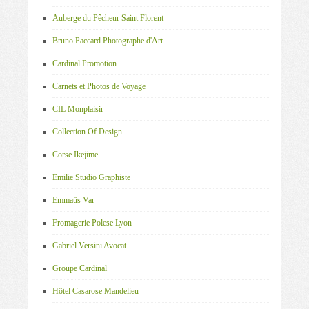
Auberge du Pêcheur Saint Florent
Bruno Paccard Photographe d'Art
Cardinal Promotion
Carnets et Photos de Voyage
CIL Monplaisir
Collection Of Design
Corse Ikejime
Emilie Studio Graphiste
Emmaüs Var
Fromagerie Polese Lyon
Gabriel Versini Avocat
Groupe Cardinal
Hôtel Casarose Mandelieu