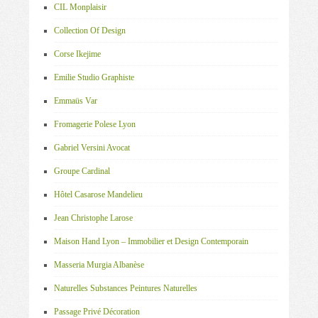
CIL Monplaisir
Collection Of Design
Corse Ikejime
Emilie Studio Graphiste
Emmaüs Var
Fromagerie Polese Lyon
Gabriel Versini Avocat
Groupe Cardinal
Hôtel Casarose Mandelieu
Jean Christophe Larose
Maison Hand Lyon – Immobilier et Design Contemporain
Masseria Murgia Albanèse
Naturelles Substances Peintures Naturelles
Passage Privé Décoration