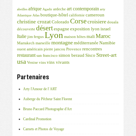
afrique
art contemporain
ardeche
abeilles
Agadir
arty
boutique-hôtel
cameroun
californie
Atlantique
Atlas
Corse
christine crozat
croisiere
Colorado
douala
désert
espagne
exposition lyon
israel
découverte
Lyon
Maroc
Italie
mali
jim fergus
maison hôtes
montagne
méditerranée
Namibie
Marrakech
marseille
rencontres
ouest américain
pierre jancou
Provence
Street-art
restaurant
simon beraud
Sisco
san francisco
usa
vins vivants
Venise
vins
Partenaires
Arty l'Amour de l' ART
Auberge du Pêcheur Saint Florent
Bruno Paccard Photographe d'Art
Cardinal Promotion
Carnets et Photos de Voyage