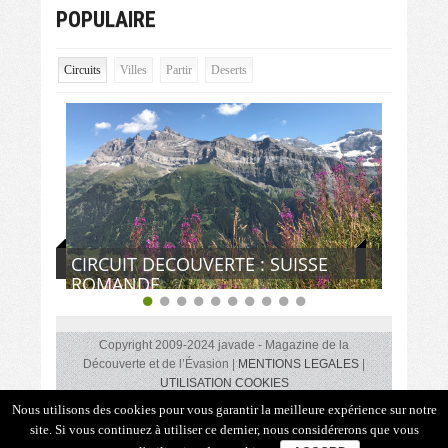
POPULAIRE
Circuits
Villes
Partir
Deserts
CIRCUIT DECOUVERTE : SUISSE
ROMANDE
Copyright 2009-2024 javade - Magazine de la
Découverte et de l’Évasion |
MENTIONS LEGALES
|
UTILISATION COOKIES
Des coups de cœurs, des rencontres insolites, des lieux,
Nous utilisons des cookies pour vous garantir la meilleure expérience sur notre
des idées de circuits, des adresses gourmandes, des
site. Si vous continuez à utiliser ce dernier, nous considérerons que vous
reportages sur les océans, les îles, les montagnes, les