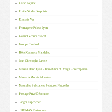
Corse Ikejime
Emilie Studio Graphiste
Emmaüs Var
Fromagerie Polese Lyon
Gabriel Versini Avocat
Groupe Cardinal
Hôtel Casarose Mandelieu
Jean Christophe Larose
Maison Hand Lyon – Immobilier et Design Contemporain
Masseria Murgia Albanèse
Naturelles Substances Peintures Naturelles
Passage Privé Décoration
Tanger Experience
THOMAS Restaurants