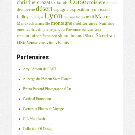
Corse
christine crozat
croisiere
Colorado
douala
désert
espagne
exposition lyon
israel
découverte
Lyon
Maroc
Italie
mali
jim fergus
maison hôtes
montagne
méditerranée
Namibie
Marrakech
marseille
rencontres
ouest américain
pierre jancou
Provence
Street-art
restaurant
simon beraud
Sisco
san francisco
usa
vins vivants
Venise
vins
Partenaires
Arty l'Amour de l' ART
Auberge du Pêcheur Saint Florent
Bruno Paccard Photographe d'Art
Cardinal Promotion
Carnets et Photos de Voyage
CIL Monplaisir
Collection Of Design