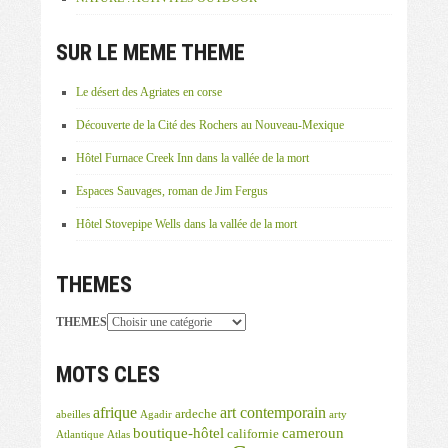
SUR LE MEME THEME
Le désert des Agriates en corse
Découverte de la Cité des Rochers au Nouveau-Mexique
Hôtel Furnace Creek Inn dans la vallée de la mort
Espaces Sauvages, roman de Jim Fergus
Hôtel Stovepipe Wells dans la vallée de la mort
THEMES
THEMES
MOTS CLES
afrique
art contemporain
ardeche
abeilles
Agadir
arty
boutique-hôtel
cameroun
californie
Atlantique
Atlas