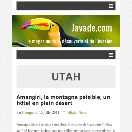
UTAH
Amangiri, la montagne paisible, un
hôtel en plein désert
Par
Georges
on 15 juillet 2011
Hôtels
,
News
Amangiri Resort se situe à une dizaine de miles de Page dans l’Utah,
sur 243 hectares, nichés dans une vallée aux paysages spectaculaires, à