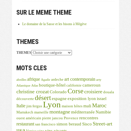
SUR LE MEME THEME
Le domaine de la Sasse et les bisons à Mégève
THEMES
THEMES
MOTS CLES
afrique
art contemporain
ardeche
abeilles
Agadir
arty
boutique-hôtel
cameroun
californie
Atlantique
Atlas
Corse
christine crozat
croisiere
Colorado
douala
désert
espagne
exposition lyon
israel
découverte
Lyon
Maroc
Italie
mali
jim fergus
maison hôtes
montagne
méditerranée
Namibie
Marrakech
marseille
rencontres
ouest américain
pierre jancou
Provence
Street-art
restaurant
simon beraud
Sisco
san francisco
usa
vins vivants
Venise
vins